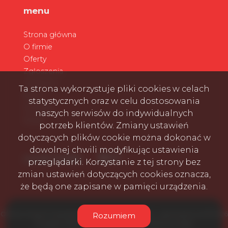
menu
Strona główna
O firmie
Oferty
Zgłoszenia
Ulubione
Ta strona wykorzystuje pliki cookies w celach
Blog
statystycznych oraz w celu dostosowania
Kontakt
naszych serwisów do indywidualnych
Rodo
potrzeb klientów. Zmiany ustawień
dotyczących plików cookie można dokonać w
dowolnej chwili modyfikując ustawienia
Facebook
Facebook
Facebook
social media
przeglądarki. Korzystanie z tej strony bez
zmian ustawień dotyczących cookies oznacza,
że będą one zapisane w pamięci urządzenia.
Oferty nowych mieszkań i domów na sprzedaż - pierwotny.eu © 2026
Rozumiem
Program dla biur nieruchomości
Galactica Virgo