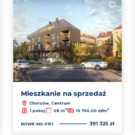
 do ulubionych
Dodaj do u
Mieszkanie na sprzedaż
Chorzów, Centrum
2
2
1 pokoj
28 m
13 750,00 zł/m
391 325 zł
NOWE-MS-9151