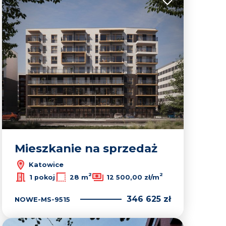
lubionych
Dodaj do ulubion
Mieszkanie na sprzedaż
Katowice
Leaflet
|
© OpenMapTiles
© OpenStreetMap contributors
2
2
1 pokoj
28 m
12 500,00 zł/m
346 625 zł
NOWE-MS-9515