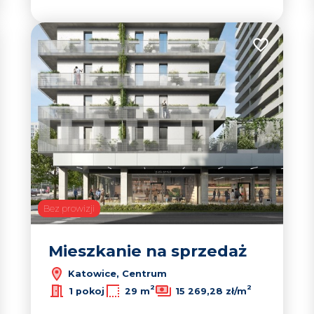
 do ulubionych
Dodaj do u
Bez prowizji
Mieszkanie na sprzedaż
Katowice, Centrum
2
2
1 pokoj
29 m
15 269,28 zł/m