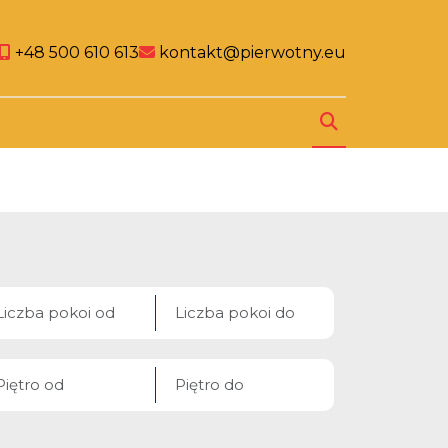
al link
cial link
Social link
+48 500 610 613
kontakt@pierwotny.eu