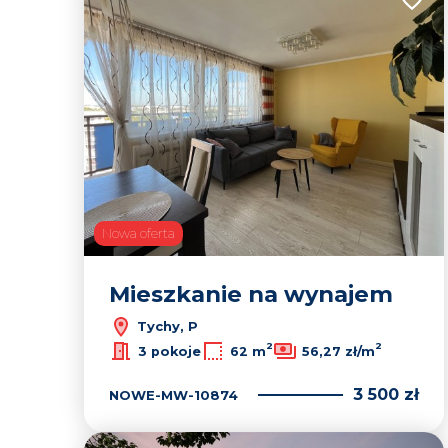
Dodaj
30
Nowa oferta
Mieszkanie na wynajem
Tychy, P
2
2
3 pokoje
62 m
56,27 zł/m
3 500 zł
NOWE-MW-10874