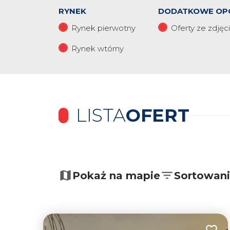
RYNEK
DODATKOWE OP
Rynek pierwotny
Oferty ze zdjęc
Rynek wtórny
LISTA
OFERT
+
−
Pokaż na mapie
Sortowan