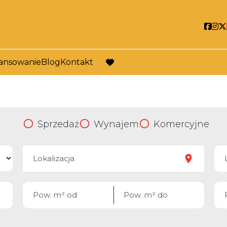
Soci
So
ansowanie
Blog
Kontakt
favorite
Sprzedaż
Wynajem
Komercyjne