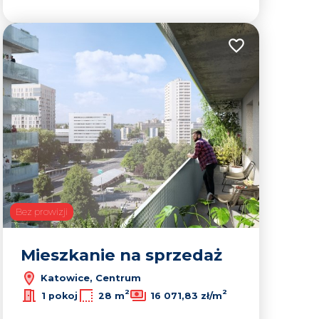
lubionych
Dodaj do ulubion
Bez prowizji
Mieszkanie na sprzedaż
Katowice, Centrum
2
2
1 pokoj
28 m
16 071,83 zł/m