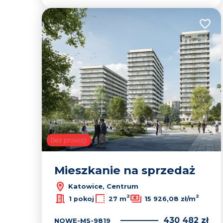
Dodaj
Bez prowizji
Mieszkanie na sprzedaż
Katowice, Centrum
2
2
1 pokoj
27 m
15 926,08 zł/m
430 482 zł
NOWE-MS-9819