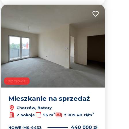
lubionych
Dodaj do ulubion
Bez prowizji
Mieszkanie na sprzedaż
Chorzów, Batory
2
2
2 pokoje
56 m
7 909,40 zł/m
440 000 zł
NOWE-MS-9433