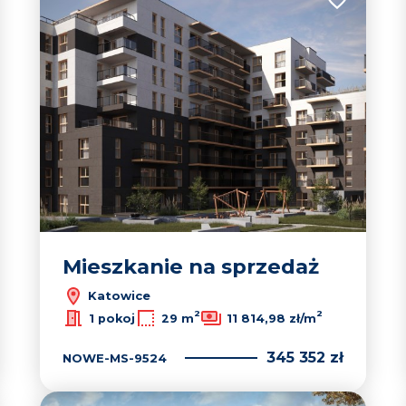
 do ulubionych
Dodaj do u
Mieszkanie na sprzedaż
Katowice
2
2
1 pokoj
29 m
11 814,98 zł/m
345 352 zł
NOWE-MS-9524