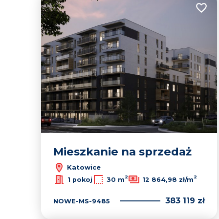
Dodaj
Mieszkanie na sprzedaż
Katowice
2
2
1 pokoj
30 m
12 864,98 zł/m
383 119 zł
NOWE-MS-9485