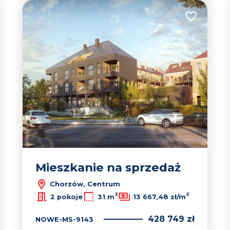
 do ulubionych
Dodaj do u
Mieszkanie na sprzedaż
Chorzów, Centrum
2
2
2 pokoje
31 m
13 667,48 zł/m
428 749 zł
NOWE-MS-9143