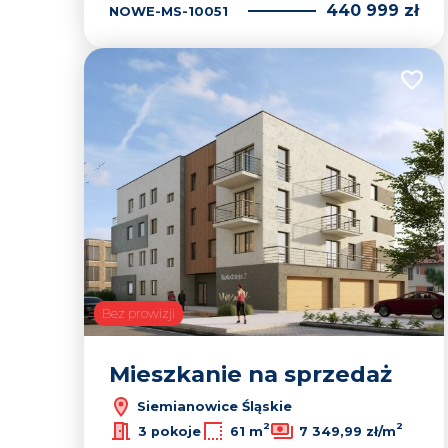
440 999 zł
NOWE-MS-10051
Dodaj
Bez prowizji
Mieszkanie na sprzedaż
Siemianowice Śląskie
2
2
3 pokoje
61 m
7 349,99 zł/m