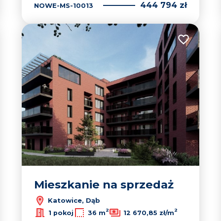
444 794 zł
NOWE-MS-10013
 do ulubionych
Dodaj do u
Mieszkanie na sprzedaż
Katowice, Dąb
2
2
1 pokoj
36 m
12 670,85 zł/m