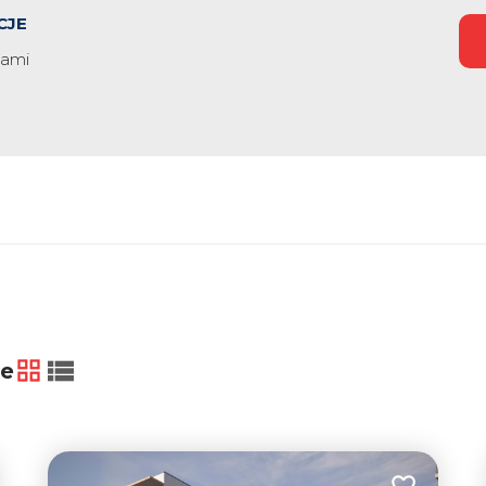
CJE
iami
38
ie
tabela
lista
371