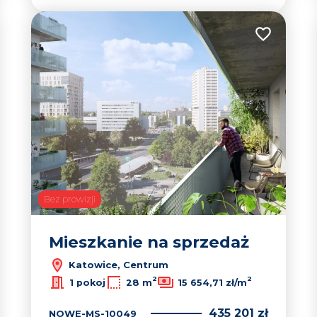
 do ulubionych
Dodaj do u
Bez prowizji
Mieszkanie na sprzedaż
Katowice, Centrum
2
2
1 pokoj
28 m
15 654,71 zł/m
435 201 zł
NOWE-MS-10049