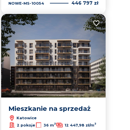
446 797 zł
NOWE-MS-10054
lubionych
Dodaj do ulubion
Mieszkanie na sprzedaż
Katowice
2
2
2 pokoje
36 m
12 447,98 zł/m