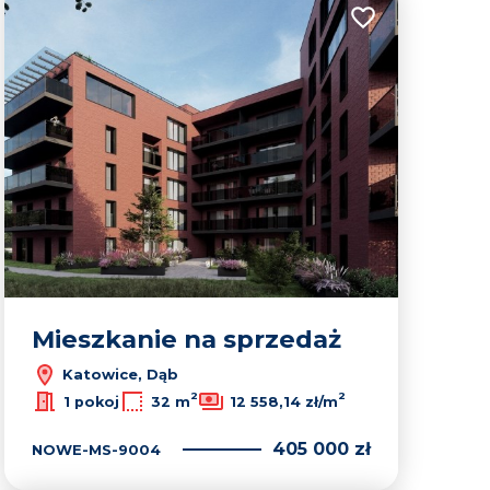
lubionych
Dodaj do ulubion
Mieszkanie na sprzedaż
Katowice, Dąb
2
2
1 pokoj
32 m
12 558,14 zł/m
405 000 zł
NOWE-MS-9004