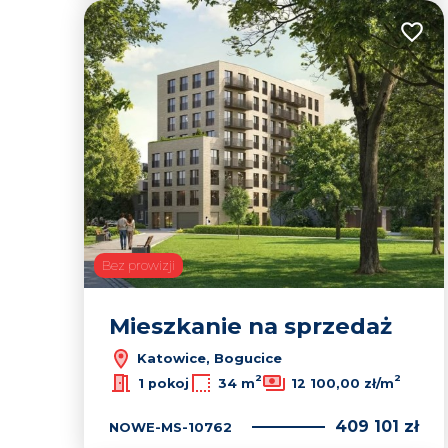
Dodaj
Bez prowizji
Mieszkanie na sprzedaż
Katowice, Bogucice
2
2
1 pokoj
34 m
12 100,00 zł/m
409 101 zł
NOWE-MS-10762