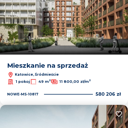
Mieszkanie na sprzedaż
Katowice, Śródmieście
2
2
1 pokoj
49 m
11 800,00 zł/m
580 206 zł
NOWE-MS-10817
Dodaj