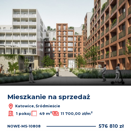
Mieszkanie na sprzedaż
Katowice, Śródmieście
2
2
1 pokoj
49 m
11 700,00 zł/m
576 810 zł
NOWE-MS-10808