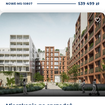
539 499 zł
NOWE-MS-10807
Dodaj