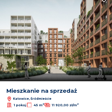
Dodaj
41
Leaflet
|
© OpenMapTiles
© OpenStreetMap contributors
Mieszkanie na sprzedaż
Katowice, Śródmieście
2
2
1 pokoj
45 m
11 920,00 zł/m