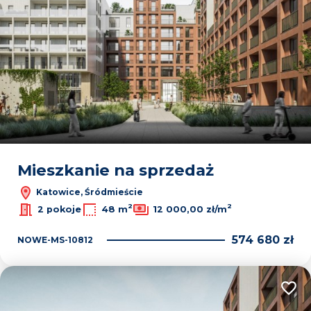
Mieszkanie na sprzedaż
Katowice, Śródmieście
2
2
2 pokoje
48 m
12 000,00 zł/m
574 680 zł
NOWE-MS-10812
Dodaj