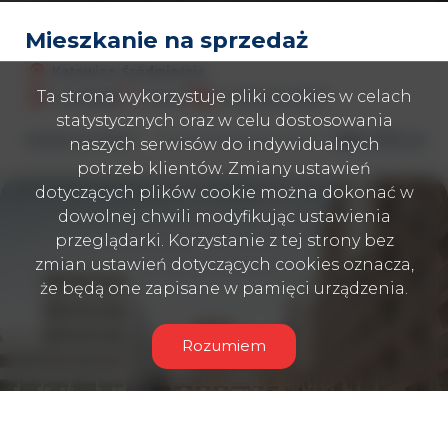
Mieszkanie na sprzedaż
Katowice, Śródmieście
2
2
Ta strona wykorzystuje pliki cookies w celach
2 pokoje
49 m
11 900,00 zł/m
statystycznych oraz w celu dostosowania
586 670 zł
NOWE-MS-10827
naszych serwisów do indywidualnych
potrzeb klientów. Zmiany ustawień
dotyczących plików cookie można dokonać w
dowolnej chwili modyfikując ustawienia
Dodaj
przeglądarki. Korzystanie z tej strony bez
zmian ustawień dotyczących cookies oznacza,
że będą one zapisane w pamięci urządzenia.
Rozumiem