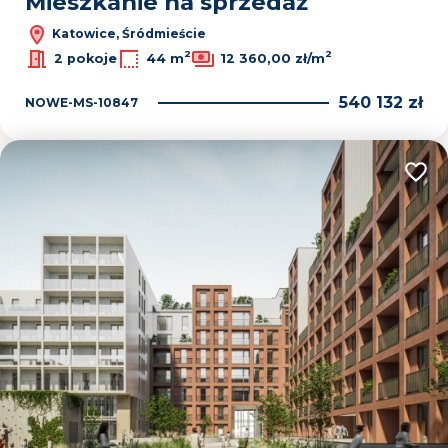
Mieszkanie na sprzedaż
Katowice, Śródmieście
2
2
2 pokoje
44 m
12 360,00 zł/m
540 132 zł
NOWE-MS-10847
Dodaj