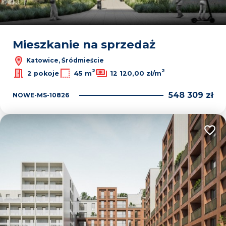
Mieszkanie na sprzedaż
Katowice, Śródmieście
2
2
2 pokoje
45 m
12 120,00 zł/m
548 309 zł
NOWE-MS-10826
Dodaj