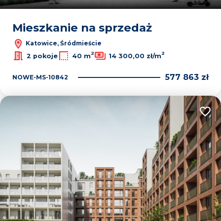
Mieszkanie na sprzedaż
Katowice, Śródmieście
2
2
2 pokoje
40 m
14 300,00 zł/m
577 863 zł
NOWE-MS-10842
Dodaj