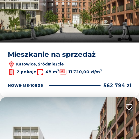
Mieszkanie na sprzedaż
Katowice, Śródmieście
2
2
2 pokoje
48 m
11 720,00 zł/m
562 794 zł
NOWE-MS-10806
Dodaj