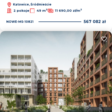
Katowice, Śródmieście
2
2
2 pokoje
49 m
11 690,00 zł/m
567 082 zł
NOWE-MS-10821
Dodaj