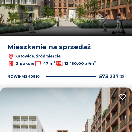
Mieszkanie na sprzedaż
Katowice, Śródmieście
2
2
2 pokoje
47 m
12 150,00 zł/m
573 237 zł
NOWE-MS-10810
Dodaj