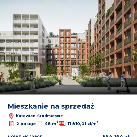
Mieszkanie na sprzedaż
Katowice, Śródmieście
2
2
2 pokoje
48 m
11 810,01 zł/m
564 164 zł
NOWE-MS-10805