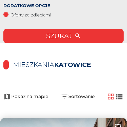
DODATKOWE OPCJE
Oferty ze zdjęciami
SZUKAJ
MIESZKANIA
KATOWICE
+
−
Pokaż na mapie
Sortowanie
tabela
list