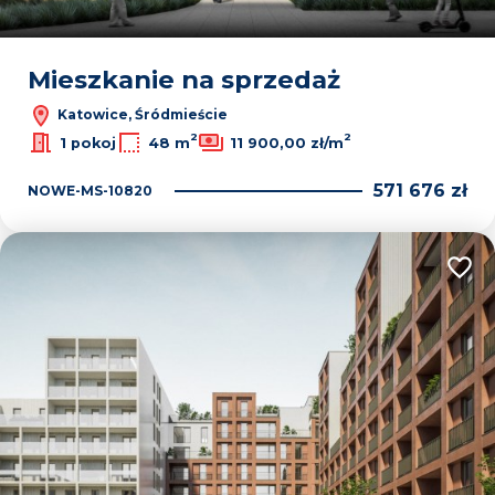
Mieszkanie na sprzedaż
Katowice, Śródmieście
2
2
1 pokoj
48 m
11 900,00 zł/m
571 676 zł
NOWE-MS-10820
Dodaj