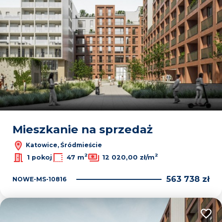
Mieszkanie na sprzedaż
Katowice, Śródmieście
2
2
1 pokoj
47 m
12 020,00 zł/m
563 738 zł
NOWE-MS-10816
Dodaj