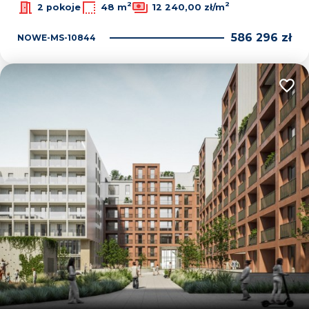
2
2
2 pokoje
48 m
12 240,00 zł/m
586 296 zł
NOWE-MS-10844
Dodaj