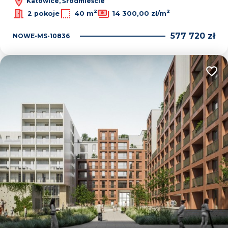
Katowice, Śródmieście
2
2
2 pokoje
40 m
14 300,00 zł/m
577 720 zł
NOWE-MS-10836
Dodaj