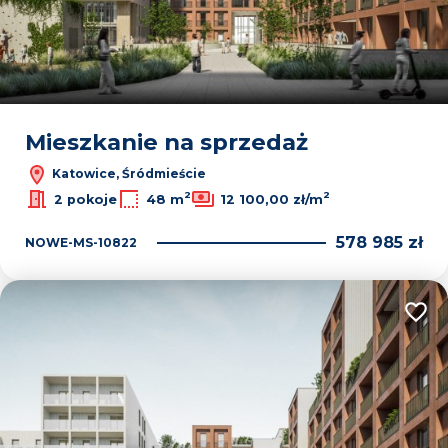
Mieszkanie na sprzedaż
Katowice, Śródmieście
2
2
2 pokoje
48 m
12 100,00 zł/m
578 985 zł
NOWE-MS-10822
Dodaj