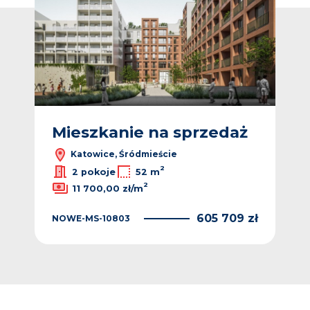
ż
Mieszkanie na sprzedaż
M
Katowice, Śródmieście
2
2
/m
2 pokoje
52 m
2
11 700,00 zł/m
 zł
NO
605 709 zł
NOWE-MS-10803