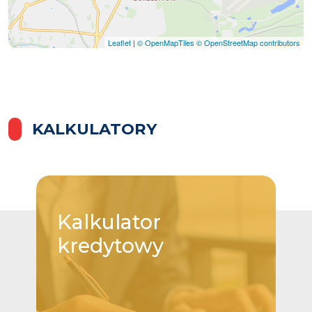
Leaflet
|
© OpenMapTiles
© OpenStreetMap contributors
KALKULATORY
Kalkulator
kredytowy