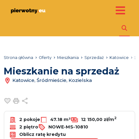
Strona główna
Oferty
Mieszkania
Sprzedaż
Katowice
Śr
Mieszkanie na sprzedaż
Katowice, Śródmieście, Kozielska
Dodaj do ulubionych
Drukuj
Udostępnij
2
2 pokoje
47.18 m²
12 150,00 zł/m
2 piętro
NOWE-MS-10810
Oblicz ratę kredytu