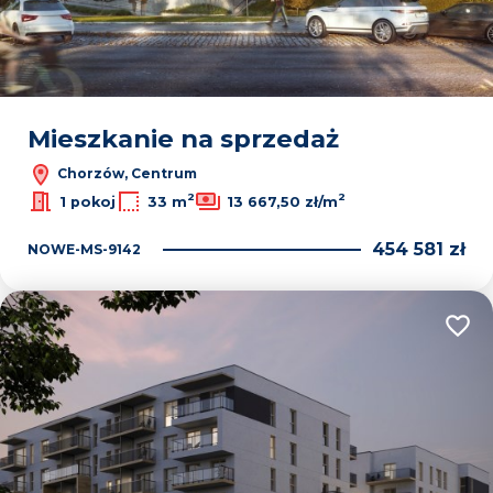
Mieszkanie na sprzedaż
Chorzów, Centrum
2
2
1 pokoj
33 m
13 667,50 zł/m
454 581 zł
NOWE-MS-9142
Dodaj