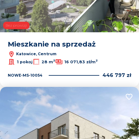
Bez prowizji
Mieszkanie na sprzedaż
Katowice, Centrum
2
2
1 pokoj
28 m
16 071,83 zł/m
446 797 zł
NOWE-MS-10054
Dodaj