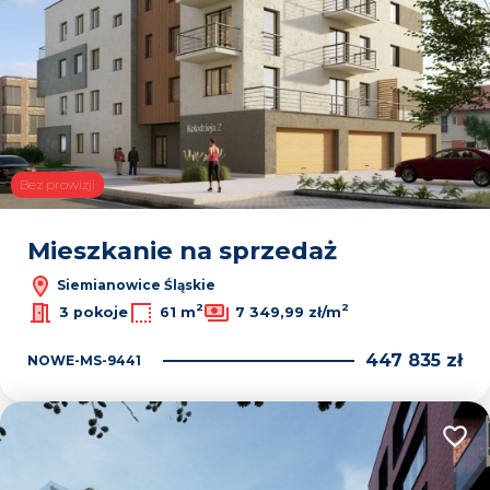
Bez prowizji
Mieszkanie na sprzedaż
Siemianowice Śląskie
2
2
3 pokoje
61 m
7 349,99 zł/m
447 835 zł
NOWE-MS-9441
Dodaj