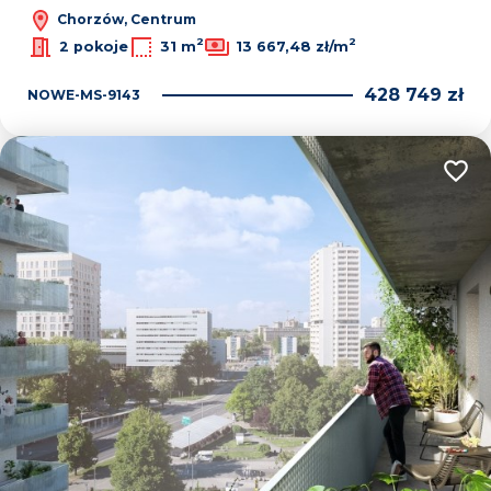
Chorzów, Centrum
2
2
2 pokoje
31 m
13 667,48 zł/m
428 749 zł
NOWE-MS-9143
Dodaj