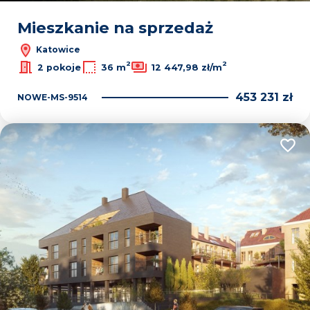
Mieszkanie na sprzedaż
Katowice
2
2
2 pokoje
36 m
12 447,98 zł/m
453 231 zł
NOWE-MS-9514
Dodaj