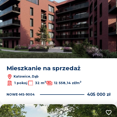
Mieszkanie na sprzedaż
Katowice, Dąb
2
2
1 pokoj
32 m
12 558,14 zł/m
405 000 zł
NOWE-MS-9004
Dodaj