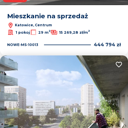
Mieszkanie na sprzedaż
Katowice, Centrum
2
2
1 pokoj
29 m
15 269,28 zł/m
444 794 zł
NOWE-MS-10013
Dodaj