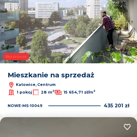
Bez prowizji
Mieszkanie na sprzedaż
Katowice, Centrum
2
2
1 pokoj
28 m
15 654,71 zł/m
435 201 zł
NOWE-MS-10049
Dodaj