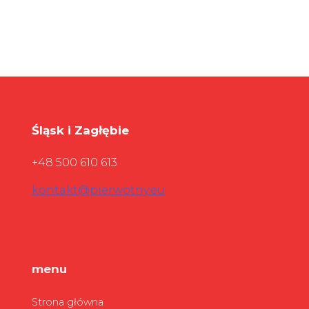
Śląsk i Zagłębie
+48 500 610 613
kontakt@pierwotny.eu
menu
Strona główna