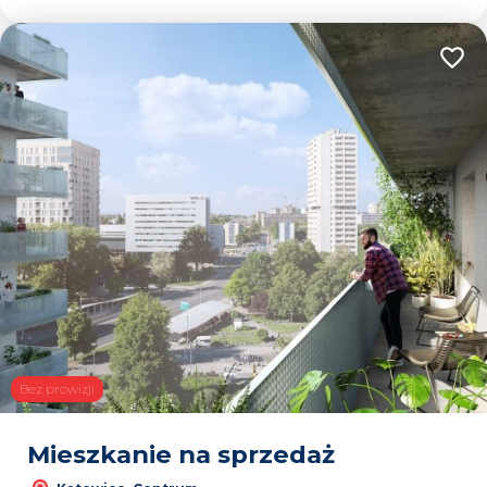
Dodaj
Bez prowizji
Mieszkanie na sprzedaż