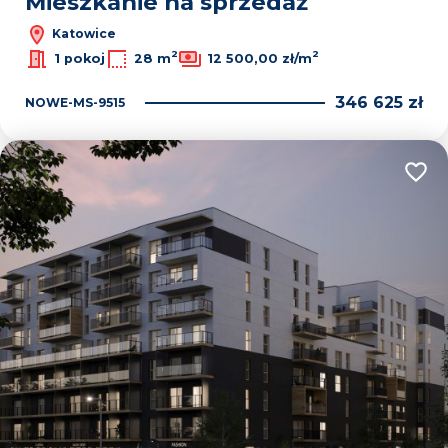
Mieszkanie na sprzedaż
Katowice
2
2
1 pokoj
28 m
12 500,00 zł/m
346 625 zł
NOWE-MS-9515
Dodaj