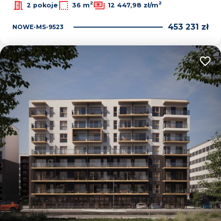
2
2
2 pokoje
36 m
12 447,98 zł/m
453 231 zł
NOWE-MS-9523
Dodaj