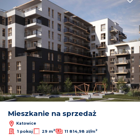
Dodaj
9
409
30
Leaflet
|
© OpenMapTiles
© OpenStreetMap contributors
Mieszkanie na sprzedaż
Katowice
2
2
1 pokoj
29 m
11 814,98 zł/m