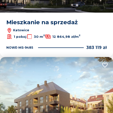
Mieszkanie na sprzedaż
Katowice
2
2
1 pokoj
30 m
12 864,98 zł/m
383 119 zł
NOWE-MS-9485
Dodaj