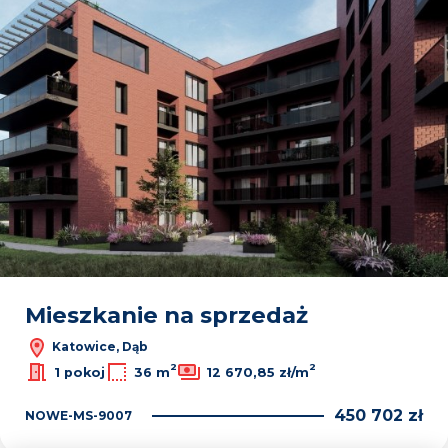
Mieszkanie na sprzedaż
Katowice, Dąb
2
2
1 pokoj
36 m
12 670,85 zł/m
450 702 zł
NOWE-MS-9007