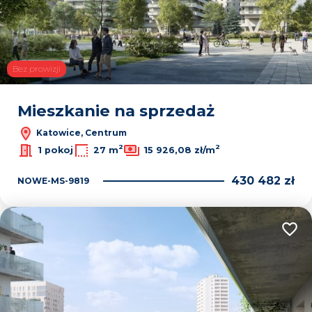
Bez prowizji
Mieszkanie na sprzedaż
Katowice, Centrum
2
2
1 pokoj
27 m
15 926,08 zł/m
430 482 zł
NOWE-MS-9819
Dodaj