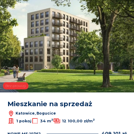
Bez prowizji
Mieszkanie na sprzedaż
Katowice, Bogucice
2
2
1 pokoj
34 m
12 100,00 zł/m
409 101 zł
NOWE-MS-10762