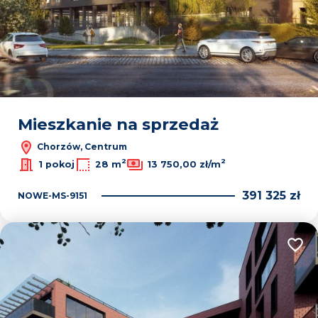
Mieszkanie na sprzedaż
Chorzów, Centrum
2
2
1 pokoj
28 m
13 750,00 zł/m
391 325 zł
NOWE-MS-9151
Dodaj