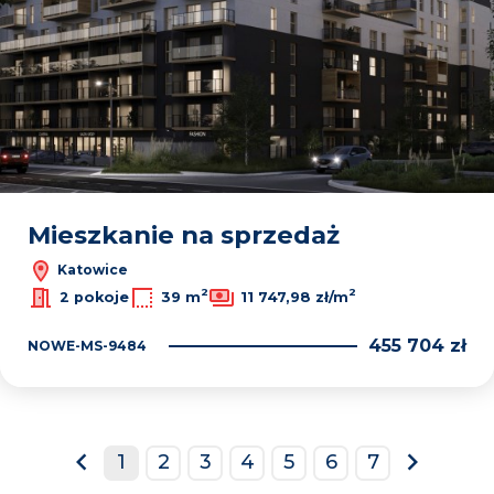
Mieszkanie na sprzedaż
Katowice
2
2
2 pokoje
39 m
11 747,98 zł/m
455 704 zł
NOWE-MS-9484
1
2
3
4
5
6
7
prev
next