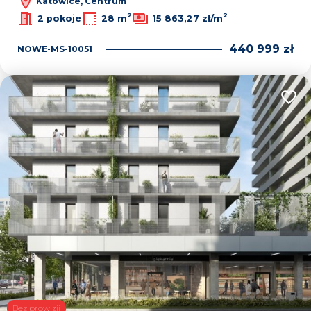
Katowice, Centrum
2
2
2 pokoje
28 m
15 863,27 zł/m
440 999 zł
NOWE-MS-10051
Dodaj
Bez prowizji