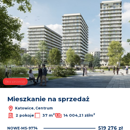
Bez prowizji
Mieszkanie na sprzedaż
Katowice, Centrum
2
2
2 pokoje
37 m
14 004,21 zł/m
519 276 zł
NOWE-MS-9774