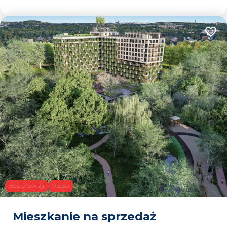
Dodaj
Bez prowizji
Video
Mieszkanie na sprzedaż