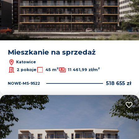
Mieszkanie na sprzedaż
Katowice
2
2
2 pokoje
45 m
11 461,99 zł/m
518 655 zł
NOWE-MS-9522
Dodaj