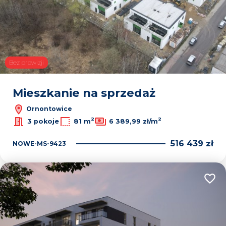
Bez prowizji
Mieszkanie na sprzedaż
Ornontowice
2
2
3 pokoje
81 m
6 389,99 zł/m
516 439 zł
NOWE-MS-9423
Dodaj