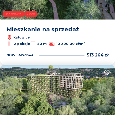
Bez prowizji
Video
Mieszkanie na sprzedaż
Katowice
2
2
2 pokoje
50 m
10 200,00 zł/m
513 264 zł
NOWE-MS-9544
Dodaj