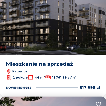
Mieszkanie na sprzedaż
Katowice
2
2
2 pokoje
44 m
11 761,99 zł/m
517 998 zł
NOWE-MS-9482
Dodaj