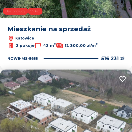
Bez prowizji
Video
Mieszkanie na sprzedaż
Katowice
2
2
2 pokoje
42 m
12 300,00 zł/m
516 231 zł
NOWE-MS-9655
Dodaj