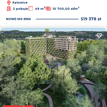
Katowice
2
2
2 pokoje
49 m
10 700,00 zł/m
519 378 zł
NOWE-MS-9560
Dodaj