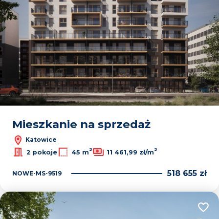
Mieszkanie na sprzedaż
Katowice
2
2
2 pokoje
45 m
11 461,99 zł/m
518 655 zł
NOWE-MS-9519
Dodaj