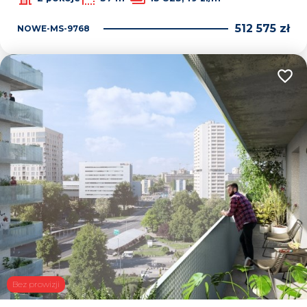
512 575 zł
NOWE-MS-9768
Dodaj
Bez prowizji