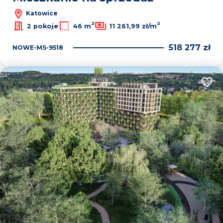
Katowice
2
2
2 pokoje
46 m
11 261,99 zł/m
518 277 zł
NOWE-MS-9518
Dodaj