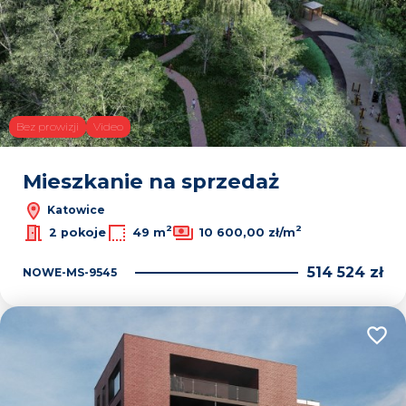
Bez prowizji
Video
Mieszkanie na sprzedaż
Katowice
2
2
2 pokoje
49 m
10 600,00 zł/m
514 524 zł
NOWE-MS-9545
Dodaj