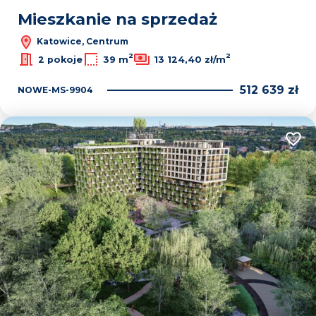
Mieszkanie na sprzedaż
Katowice, Centrum
2
2
2 pokoje
39 m
13 124,40 zł/m
512 639 zł
NOWE-MS-9904
Dodaj