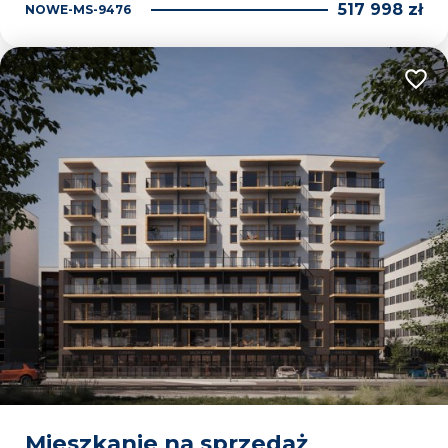
517 998 zł
NOWE-MS-9476
Dodaj
Mieszkanie na sprzedaż