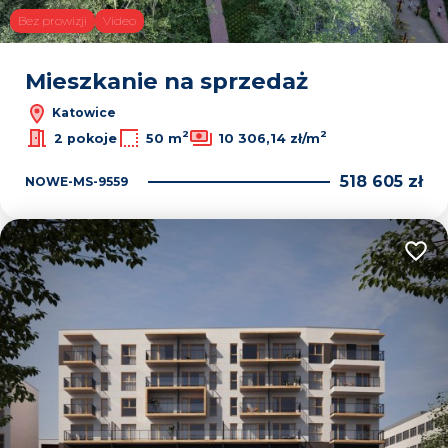
Bez prowizji
Video
Mieszkanie na sprzedaż
Katowice
2
2
2 pokoje
50 m
10 306,14 zł/m
518 605 zł
NOWE-MS-9559
Dodaj