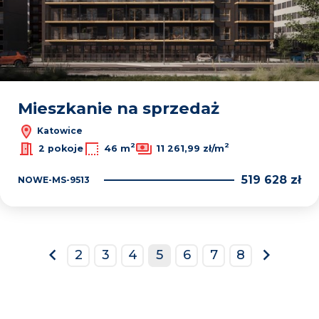
Mieszkanie na sprzedaż
Katowice
2
2
2 pokoje
46 m
11 261,99 zł/m
519 628 zł
NOWE-MS-9513
2
3
4
5
6
7
8
prev
next