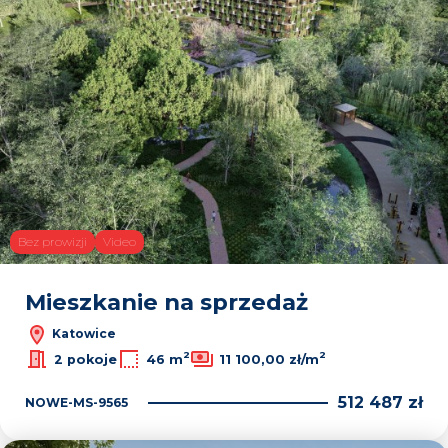
30
Bez prowizji
Video
Leaflet
|
© OpenMapTiles
© OpenStreetMap contributors
Mieszkanie na sprzedaż
Katowice
2
2
2 pokoje
46 m
11 100,00 zł/m
512 487 zł
NOWE-MS-9565