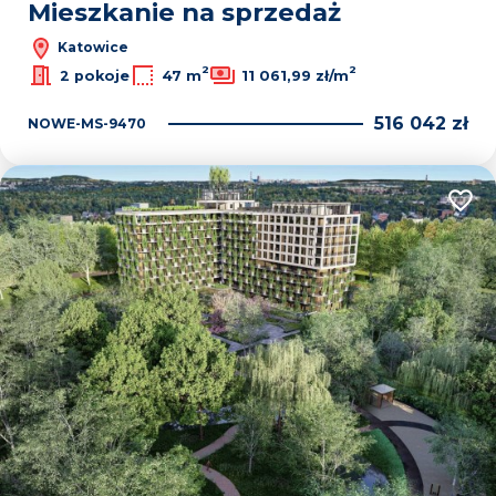
Mieszkanie na sprzedaż
Katowice
2
2
2 pokoje
47 m
11 061,99 zł/m
516 042 zł
NOWE-MS-9470
Dodaj