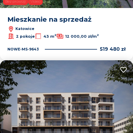
Bez prowizji
Video
Mieszkanie na sprzedaż
Katowice
2
2
2 pokoje
43 m
12 000,00 zł/m
519 480 zł
NOWE-MS-9643
Dodaj