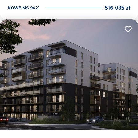
516 035 zł
NOWE-MS-9421
Dodaj