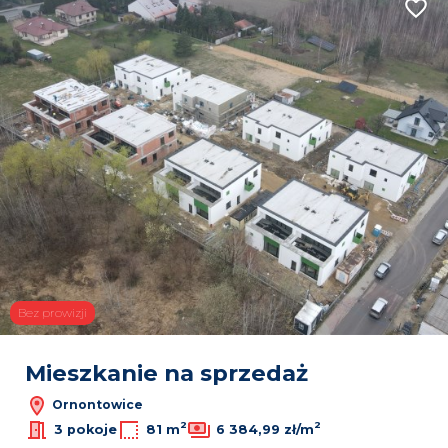
Dodaj
Bez prowizji
Mieszkanie na sprzedaż
Ornontowice
2
2
3 pokoje
81 m
6 384,99 zł/m