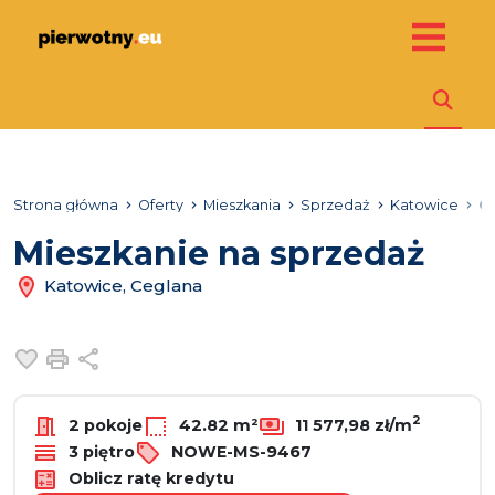
Strona główna
Oferty
Mieszkania
Sprzedaż
Katowice
C
Mieszkanie na sprzedaż
Katowice, Ceglana
Dodaj do ulubionych
Drukuj
Udostępnij
2
2 pokoje
42.82 m²
11 577,98 zł/m
3 piętro
NOWE-MS-9467
Oblicz ratę kredytu