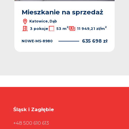
ż
Mieszkanie na sprzedaż
M
Katowice, Dąb
2
2
2
ł/m
3 pokoje
53 m
11 949,21 zł/m
 zł
635 698 zł
NOWE-MS-8980
NO
Śląsk i Zagłębie
+48 500 610 613