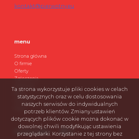
kontakt@pierwotny.eu
menu
Strona główna
O firmie
Oferty
Zgłoszenia
Ulubione
Ta strona wykorzystuje pliki cookies w celach
Blog
statystycznych oraz w celu dostosowania
Kontakt
naszych serwisów do indywidualnych
Rodo
potrzeb klientów. Zmiany ustawień
dotyczących plików cookie można dokonać w
dowolnej chwili modyfikując ustawienia
Facebook
Facebook
Facebook
social media
przeglądarki. Korzystanie z tej strony bez