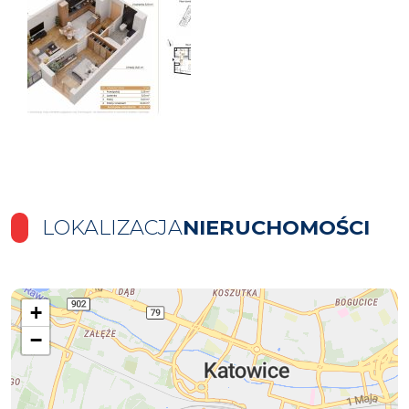
LOKALIZACJA
NIERUCHOMOŚCI
+
−