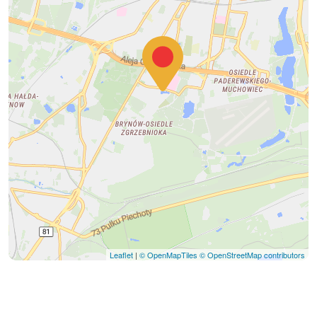
Leaflet
|
© OpenMapTiles
© OpenStreetMap contributors