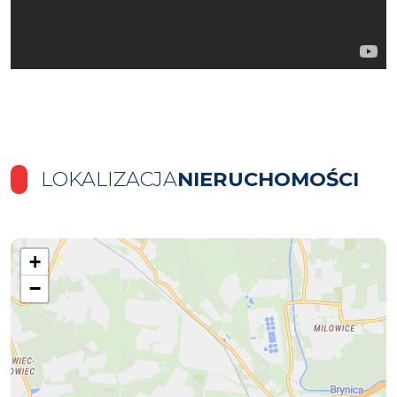
LOKALIZACJA
NIERUCHOMOŚCI
+
−