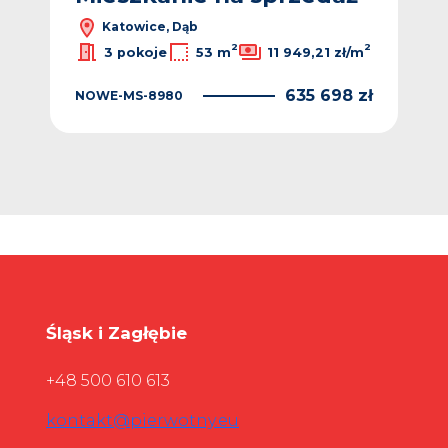
Katowice, Dąb
2
2
2
ł/m
3 pokoje
53 m
11 949,21 zł/m
 zł
635 698 zł
NOWE-MS-8980
NO
Śląsk i Zagłębie
+48 500 610 613
kontakt@pierwotny.eu