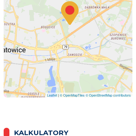
Leaflet
|
© OpenMapTiles
© OpenStreetMap contributors
KALKULATORY