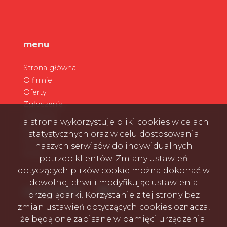
menu
Strona główna
O firmie
Oferty
Zgłoszenia
Ulubione
Ta strona wykorzystuje pliki cookies w celach
Blog
statystycznych oraz w celu dostosowania
Kontakt
naszych serwisów do indywidualnych
Rodo
potrzeb klientów. Zmiany ustawień
dotyczących plików cookie można dokonać w
dowolnej chwili modyfikując ustawienia
Facebook
Facebook
Facebook
social media
przeglądarki. Korzystanie z tej strony bez
zmian ustawień dotyczących cookies oznacza,
że będą one zapisane w pamięci urządzenia.