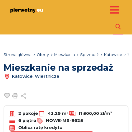
Strona główna
Oferty
Mieszkania
Sprzedaż
Katowice
W
Mieszkanie na sprzedaż
Katowice, Wiertnicza
Dodaj do ulubionych
Drukuj
Udostępnij
2
2 pokoje
43.29 m²
11 800,00 zł/m
6 piętro
NOWE-MS-9628
Oblicz ratę kredytu