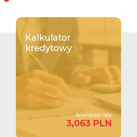
Kalkulator
kredytowy
Wysokość raty
3,063 PLN