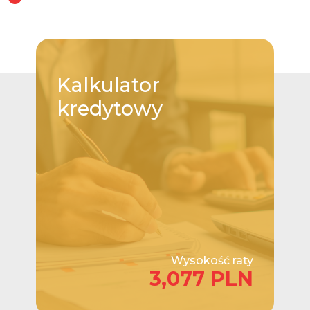
Kalkulator
kredytowy
Wysokość raty
3,077 PLN