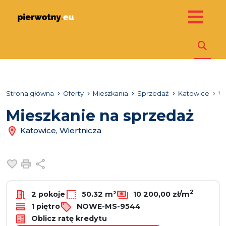
Strona główna
Oferty
Mieszkania
Sprzedaż
Katowice
W
Mieszkanie na sprzedaż
Katowice, Wiertnicza
Dodaj do ulubionych
Drukuj
Udostępnij
2
2 pokoje
50.32 m²
10 200,00 zł/m
1 piętro
NOWE-MS-9544
Oblicz ratę kredytu