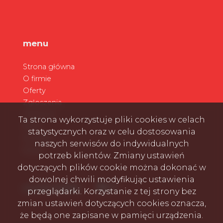
menu
Strona główna
O firmie
Oferty
Zgłoszenia
Ulubione
Ta strona wykorzystuje pliki cookies w celach
Blog
statystycznych oraz w celu dostosowania
Kontakt
naszych serwisów do indywidualnych
Rodo
potrzeb klientów. Zmiany ustawień
dotyczących plików cookie można dokonać w
dowolnej chwili modyfikując ustawienia
Facebook
Facebook
Facebook
social media
przeglądarki. Korzystanie z tej strony bez
zmian ustawień dotyczących cookies oznacza,
że będą one zapisane w pamięci urządzenia.