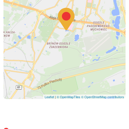
Leaflet
|
© OpenMapTiles
© OpenStreetMap contributors