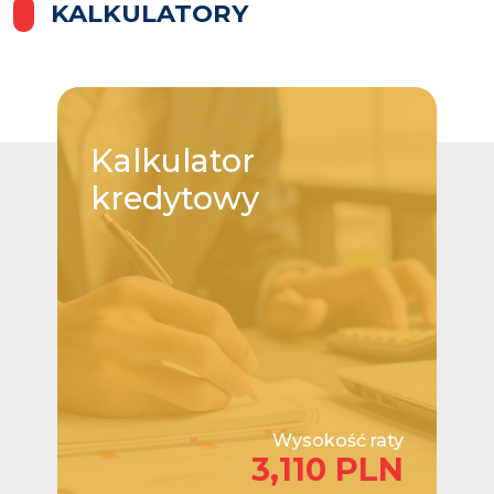
KALKULATORY
Kalkulator
kredytowy
Wysokość raty
3,110 PLN