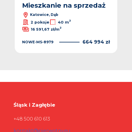
ż
Mieszkanie na sprzedaż
M
Katowice, Dąb
2
2 pokoje
40 m
2
16 591,67 zł/m
NO
 zł
664 994 zł
NOWE-MS-8979
Śląsk i Zagłębie
+48 500 610 613
kontakt@pierwotny.eu