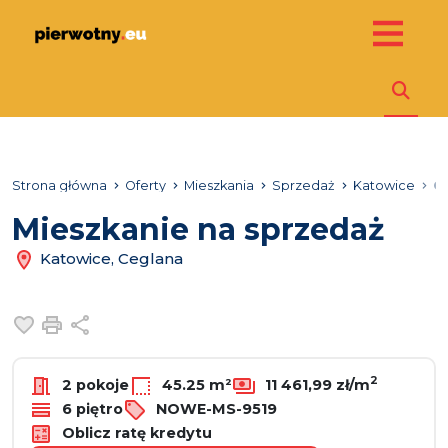
Strona główna
Oferty
Mieszkania
Sprzedaż
Katowice
C
Mieszkanie na sprzedaż
Katowice, Ceglana
Dodaj do ulubionych
Drukuj
Udostępnij
2
2 pokoje
45.25 m²
11 461,99 zł/m
6 piętro
NOWE-MS-9519
Oblicz ratę kredytu