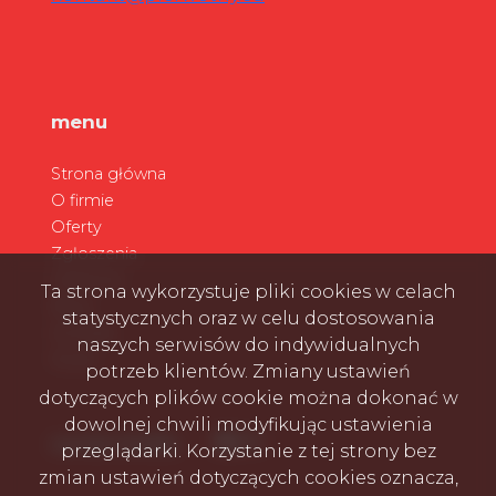
menu
Strona główna
O firmie
Oferty
Zgłoszenia
Ulubione
Ta strona wykorzystuje pliki cookies w celach
Blog
statystycznych oraz w celu dostosowania
Kontakt
naszych serwisów do indywidualnych
Rodo
potrzeb klientów. Zmiany ustawień
dotyczących plików cookie można dokonać w
dowolnej chwili modyfikując ustawienia
Facebook
Facebook
Facebook
social media
przeglądarki. Korzystanie z tej strony bez
zmian ustawień dotyczących cookies oznacza,