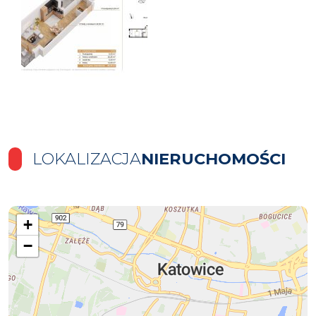
LOKALIZACJA
NIERUCHOMOŚCI
+
−