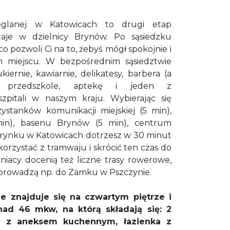
eglanej w Katowicach to drugi etap
staje w dzielnicy Brynów. Po sąsiedzku
co pozwoli Ci na to, żebyś mógł spokojnie i
m miejscu. W bezpośrednim sąsiedztwie
kiernie, kawiarnie, delikatesy, barbera (a
), przedszkole, aptekę i jeden z
szpitali w naszym kraju. Wybierając się
ystanków komunikacji miejskiej (5 min),
min), basenu Brynów (5 min), centrum
 rynku w Katowicach dotrzesz w 30 minut
korzystać z tramwaju i skrócić ten czas do
iacy docenią też liczne trasy rowerowe,
e prowadzą np. do Zamku w Pszczynie.
 znajduje się na czwartym piętrze i
ad 46 mkw, na którą składają się: 2
n z aneksem kuchennym, łazienka z