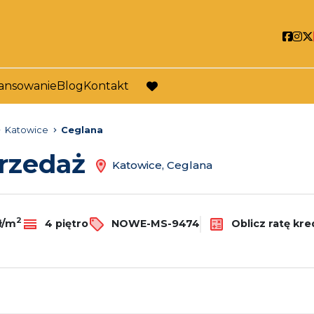
Soci
So
ansowanie
Blog
Kontakt
favorite
Katowice
Ceglana
przedaż
Katowice, Ceglana
2
zł/m
4 piętro
NOWE-MS-9474
Oblicz ratę kre