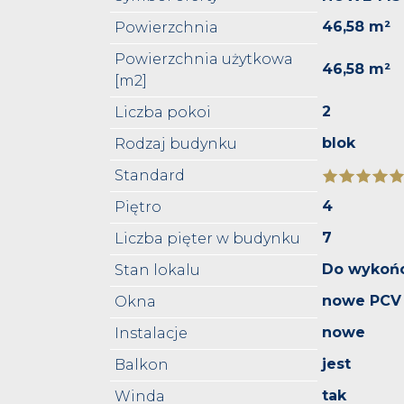
46,58 m²
Powierzchnia
Powierzchnia użytkowa
46,58 m²
[m2]
2
Liczba pokoi
blok
Rodzaj budynku
Standard
4
Piętro
7
Liczba pięter w budynku
Do wykoń
Stan lokalu
nowe PCV
Okna
nowe
Instalacje
jest
Balkon
tak
Winda