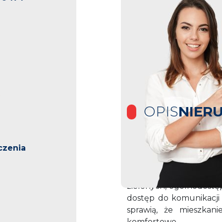
OPIS
NIER
czenia
Szukasz mieszkania w 
powiesz na mieszkanie 
do centrum, blisko d
zielonych, ogólnodostę
dostęp do komunikacji 
sprawią, że mieszkan
komfortowe.