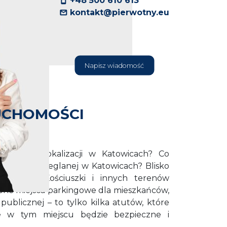
+48 500 610 613
kontakt@pierwotny.eu
Napisz wiadomość
UCHOMOŚCI
idealnej lokalizacji w Katowicach? Co
przy ulicy Ceglanej w Katowicach? Blisko
o Parku Kościuszki i innych terenów
pne miejsca parkingowe dla mieszkańców,
publicznej – to tylko kilka atutów, które
ie w tym miejscu będzie bezpieczne i