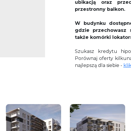
ubikacją oraz prze
przestronny balkon.
W budynku dostępne
gdzie przechowasz 
także komórki lokators
Szukasz kredytu hip
Porównaj oferty kilku
najlepszą dla siebie -
kli