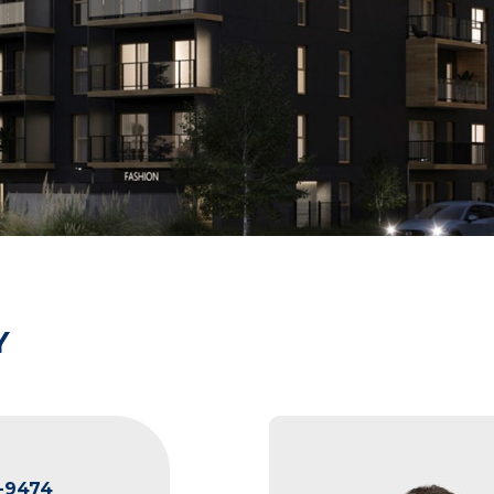
Y
-9474