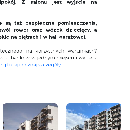
dpokój. Z salonu jest wyjście na
 są też bezpieczne pomieszczenia,
swój rower oraz wózek dziecięcy, a
kie na piętrach i w hali garażowej.
otecznego na korzystnych warunkach?
nastu banków w jednym miejscu i wybierz
knij tutaj i poznaj szczegóły
.