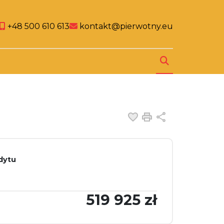
al link
cial link
Social link
+48 500 610 613
kontakt@pierwotny.eu
Dodaj do ulubiony
Drukuj
Udostępnij
dytu
519 925 zł