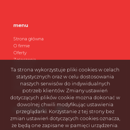
menu
Strona główna
O firmie
Oferty
Zgłoszenia
Ulubione
Ta strona wykorzystuje pliki cookies w celach
Blog
statystycznych oraz w celu dostosowania
Kontakt
naszych serwisów do indywidualnych
Rodo
potrzeb klientów. Zmiany ustawień
dotyczących plików cookie można dokonać w
dowolnej chwili modyfikując ustawienia
Facebook
Facebook
Facebook
social media
przeglądarki. Korzystanie z tej strony bez
zmian ustawień dotyczących cookies oznacza,
że będą one zapisane w pamięci urządzenia.