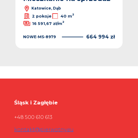
Katowice, Dąb
2
2 pokoje
40 m
2
16 591,67 zł/m
NO
 zł
664 994 zł
NOWE-MS-8979
Śląsk i Zagłębie
+48 500 610 613
kontakt@pierwotny.eu