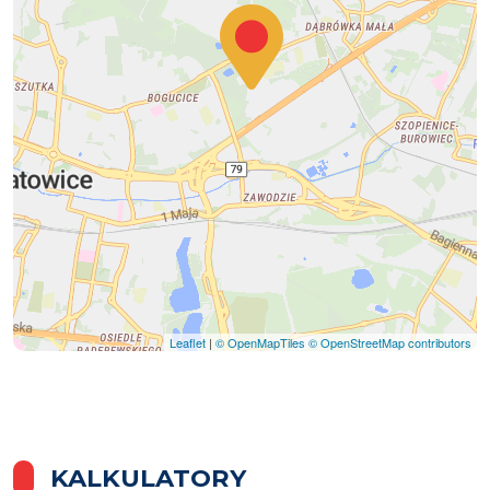
Leaflet
|
© OpenMapTiles
© OpenStreetMap contributors
KALKULATORY