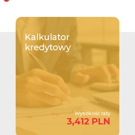
Kalkulator
kredytowy
Wysokość raty
3,412 PLN