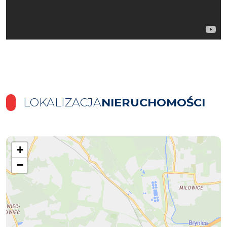
LOKALIZACJA
NIERUCHOMOŚCI
+
−