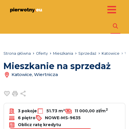
Strona główna
Oferty
Mieszkania
Sprzedaż
Katowice
W
Mieszkanie na sprzedaż
Katowice, Wiertnicza
Dodaj do ulubionych
Drukuj
Udostępnij
2
3 pokoje
51.73 m²
11 000,00 zł/m
6 piętro
NOWE-MS-9635
Oblicz ratę kredytu