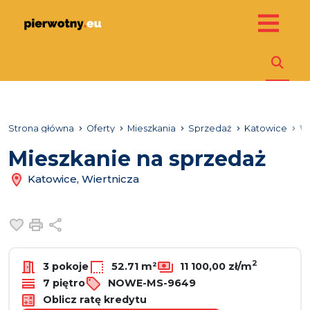
Strona główna
Oferty
Mieszkania
Sprzedaż
Katowice
W
Mieszkanie na sprzedaż
Katowice, Wiertnicza
Dodaj do ulubionych
Drukuj
Udostępnij
2
3 pokoje
52.71 m²
11 100,00 zł/m
7 piętro
NOWE-MS-9649
Oblicz ratę kredytu