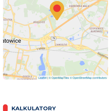
Leaflet
|
© OpenMapTiles
© OpenStreetMap contributors
KALKULATORY