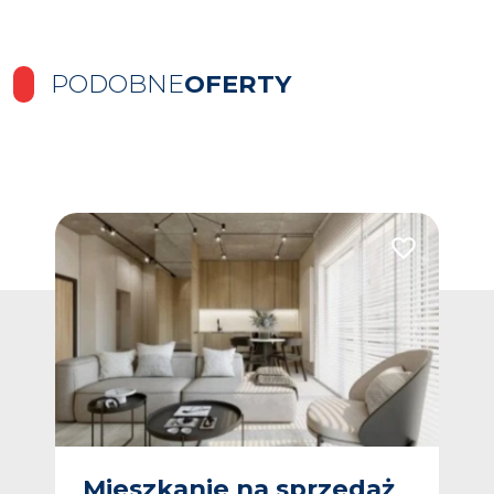
PODOBNE
OFERTY
Dodaj do ulubionych
Dodaj do ulub
ż
Mieszkanie na sprzedaż
M