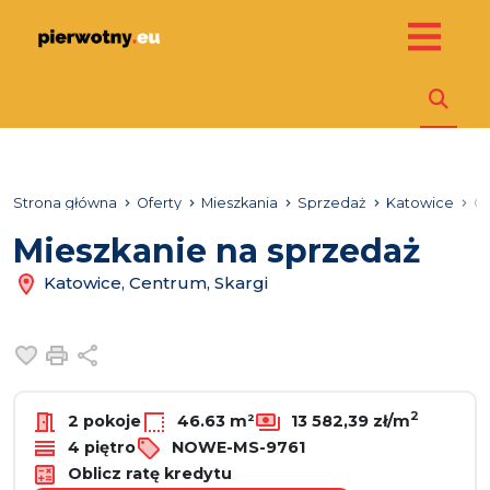
Strona główna
Oferty
Mieszkania
Sprzedaż
Katowice
C
Mieszkanie na sprzedaż
Katowice, Centrum, Skargi
Dodaj do ulubionych
Drukuj
Udostępnij
2
2 pokoje
46.63 m²
13 582,39 zł/m
4 piętro
NOWE-MS-9761
Oblicz ratę kredytu