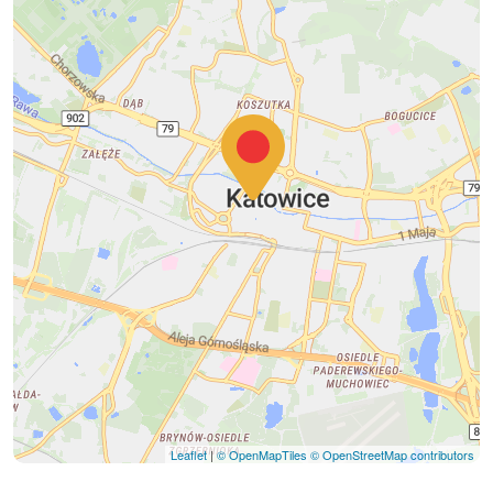
Leaflet
|
© OpenMapTiles
© OpenStreetMap contributors