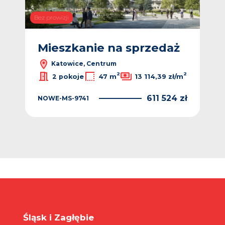
Bez prowizji
Bez p
ż
Mieszkanie na sprzedaż
M
Katowice, Centrum
2
2
2
ł/m
2 pokoje
47 m
13 114,39 zł/m
 zł
611 524 zł
NOWE-MS-9741
NO
Śląsk i Zagłębie