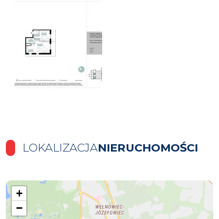
LOKALIZACJA
NIERUCHOMOŚCI
+
−