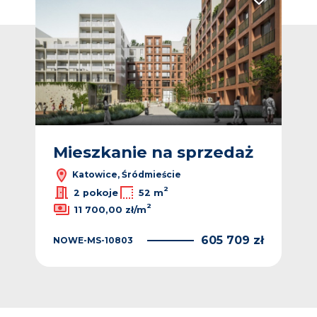
Dodaj do ulubionych
Dodaj do ulub
ż
Mieszkanie na sprzedaż
M
Katowice, Śródmieście
2
2
/m
2 pokoje
52 m
2
11 700,00 zł/m
 zł
NO
605 709 zł
NOWE-MS-10803