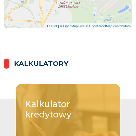
Leaflet
|
© OpenMapTiles
© OpenStreetMap contributors
KALKULATORY
Kalkulator
kredytowy