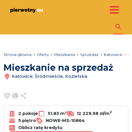
Strona główna
Oferty
Mieszkania
Sprzedaż
Katowice
Śr
Mieszkanie na sprzedaż
Katowice, Śródmieście, Kozielska
Dodaj do ulubionych
Drukuj
Udostępnij
2
2 pokoje
51.83 m²
12 229,98 zł/m
5 piętro
NOWE-MS-10864
Oblicz ratę kredytu