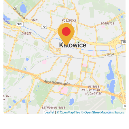
Leaflet
|
© OpenMapTiles
© OpenStreetMap contributors