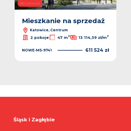
Bez prowizji
Bez p
ż
Mieszkanie na sprzedaż
M
Katowice, Centrum
2
2
2
ł/m
2 pokoje
47 m
13 114,39 zł/m
 zł
611 524 zł
NOWE-MS-9741
NO
Śląsk i Zagłębie