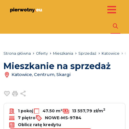
Strona główna
Oferty
Mieszkania
Sprzedaż
Katowice
C
Mieszkanie na sprzedaż
Katowice, Centrum, Skargi
Dodaj do ulubionych
Drukuj
Udostępnij
2
1 pokoj
47.50 m²
13 557,79 zł/m
7 piętro
NOWE-MS-9784
Oblicz ratę kredytu