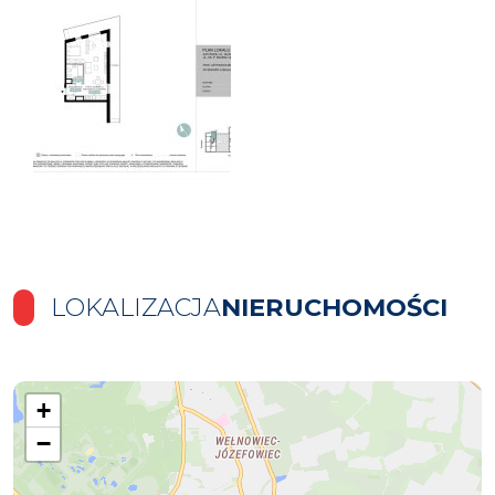
LOKALIZACJA
NIERUCHOMOŚCI
+
−