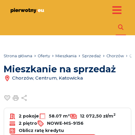
Strona główna
Oferty
Mieszkania
Sprzedaż
Chorzów
Ce
Mieszkanie na sprzedaż
Chorzów, Centrum, Katowicka
Dodaj do ulubionych
Drukuj
Udostępnij
2
2 pokoje
58.07 m²
12 072,50 zł/m
2 piętro
NOWE-MS-9156
Oblicz ratę kredytu