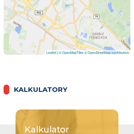
Leaflet
|
© OpenMapTiles
© OpenStreetMap contributors
KALKULATORY
Kalkulator