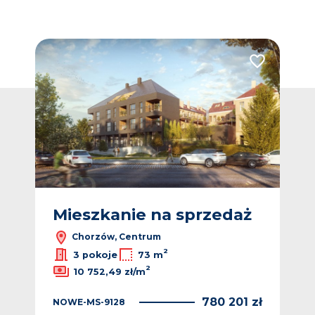
Dodaj do ulubionych
Dodaj do ulub
ż
Mieszkanie na sprzedaż
M
Chorzów, Centrum
2
2
ł/m
3 pokoje
73 m
2
10 752,49 zł/m
 zł
780 201 zł
NOWE-MS-9128
NO