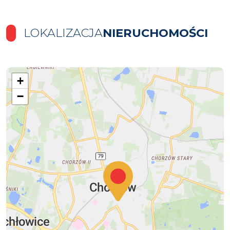
LOKALIZACJA
NIERUCHOMOŚCI
+
−