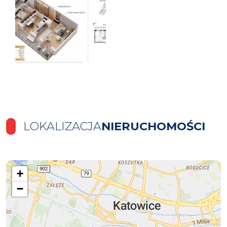
LOKALIZACJA
NIERUCHOMOŚCI
+
−