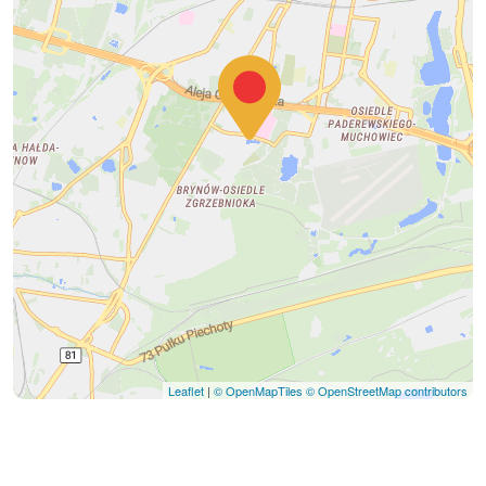
Leaflet
|
© OpenMapTiles
© OpenStreetMap contributors