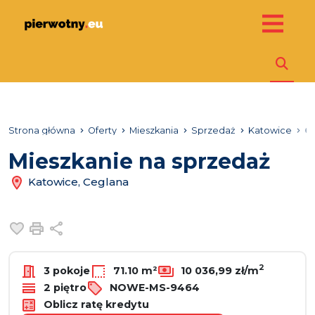
Strona główna
Oferty
Mieszkania
Sprzedaż
Katowice
C
Mieszkanie na sprzedaż
Katowice, Ceglana
Dodaj do ulubionych
Drukuj
Udostępnij
2
3 pokoje
71.10 m²
10 036,99 zł/m
2 piętro
NOWE-MS-9464
Oblicz ratę kredytu