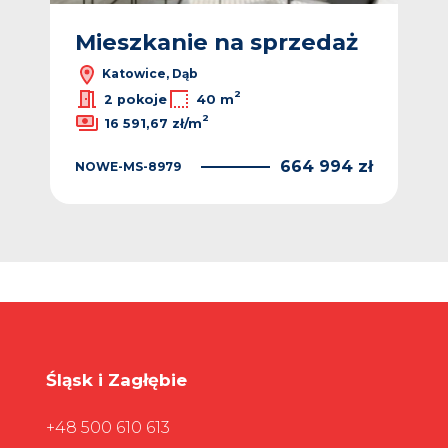
ż
Mieszkanie na sprzedaż
M
Katowice, Dąb
2
2 pokoje
40 m
2
16 591,67 zł/m
NO
 zł
664 994 zł
NOWE-MS-8979
Śląsk i Zagłębie
+48 500 610 613