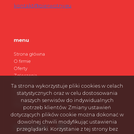
kontakt@pierwotny.eu
menu
Strona główna
O firmie
Oferty
Zgłoszenia
Ulubione
Ta strona wykorzystuje pliki cookies w celach
Blog
statystycznych oraz w celu dostosowania
Kontakt
naszych serwisów do indywidualnych
Rodo
potrzeb klientów. Zmiany ustawień
dotyczących plików cookie można dokonać w
dowolnej chwili modyfikując ustawienia
Facebook
Facebook
Facebook
social media
przeglądarki. Korzystanie z tej strony bez