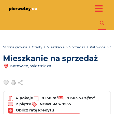
Strona główna
Oferty
Mieszkania
Sprzedaż
Katowice
W
Mieszkanie na sprzedaż
Katowice, Wiertnicza
Dodaj do ulubionych
Drukuj
Udostępnij
2
4 pokoje
81.56 m²
9 603,53 zł/m
2 piętro
NOWE-MS-9555
Oblicz ratę kredytu