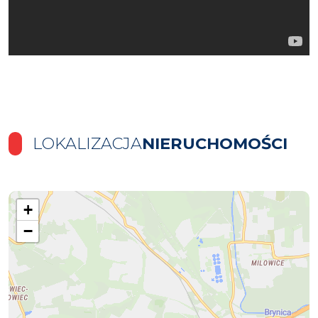
LOKALIZACJA
NIERUCHOMOŚCI
+
−