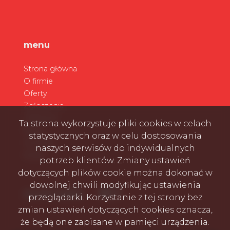
menu
Strona główna
O firmie
Oferty
Zgłoszenia
Ulubione
Ta strona wykorzystuje pliki cookies w celach
Blog
statystycznych oraz w celu dostosowania
Kontakt
naszych serwisów do indywidualnych
Rodo
potrzeb klientów. Zmiany ustawień
dotyczących plików cookie można dokonać w
dowolnej chwili modyfikując ustawienia
Facebook
Facebook
Facebook
social media
przeglądarki. Korzystanie z tej strony bez
zmian ustawień dotyczących cookies oznacza,
że będą one zapisane w pamięci urządzenia.