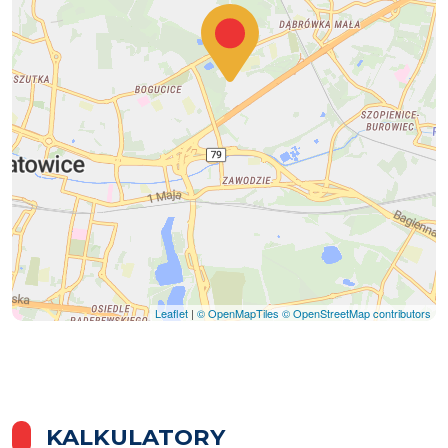
Leaflet
|
© OpenMapTiles
© OpenStreetMap contributors
KALKULATORY