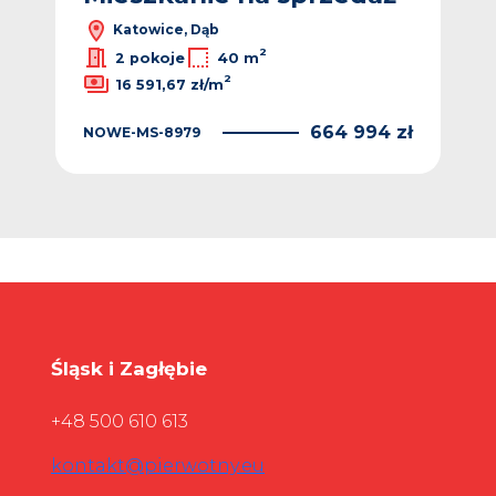
Katowice, Dąb
2
2 pokoje
40 m
2
16 591,67 zł/m
NO
 zł
664 994 zł
NOWE-MS-8979
Śląsk i Zagłębie
+48 500 610 613
kontakt@pierwotny.eu