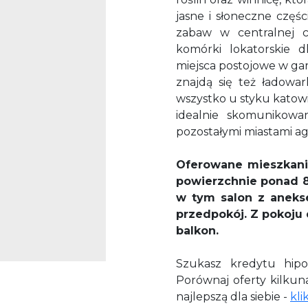
jasne i słoneczne częś
zabaw w centralnej c
komórki lokatorskie 
miejsca postojowe w ga
znajdą się też ładowa
wszystko
u styku katowi
idealnie skomunikowa
pozostałymi miastami agl
Oferowane mieszkanie
powierzchnie ponad 83
w tym
salon z anek
przedpokój.
Z pokoju 
balkon.
Szukasz kredytu hip
Porównaj oferty kilku
najlepszą dla siebie -
kli