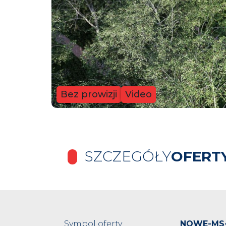
Bez prowizji
Video
SZCZEGÓŁY
OFERT
Symbol oferty
NOWE-MS