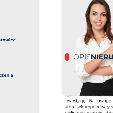
ntowiec
OPIS
NIER
czenia
Wyobraź sobie tętniące 
który jest integralną c
balkony i loggie, a na
ogródku. Zielone sąsie
inwestycję. Na uwagę 
które wkomponowały w
roślin oraz winnicę, k