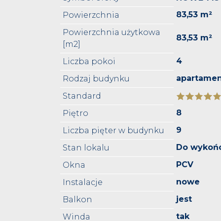
83,53 m²
Powierzchnia
Powierzchnia użytkowa
83,53 m²
[m2]
4
Liczba pokoi
apartame
Rodzaj budynku
Standard
8
Piętro
9
Liczba pięter w budynku
Do wykoń
Stan lokalu
PCV
Okna
nowe
Instalacje
jest
Balkon
tak
Winda