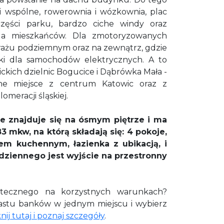
ci wspólne, rowerownia i wózkownia, plac
zęści parku, bardzo ciche windy oraz
dla mieszkańców. Dla zmotoryzowanych
rażu podziemnym oraz na zewnątrz, gdzie
rki dla samochodów elektrycznych. A to
ckich dzielnic Bogucice i Dąbrówka Mała -
ne miejsce z centrum Katowic oraz z
omeracji śląskiej.
 znajduje się na ósmym piętrze i ma
 mkw, na którą składają się: 4 pokoje,
sem kuchennym
, łazienka z ubikacją, i
dziennego jest wyjście na przestronny
otecznego na korzystnych warunkach?
nastu banków w jednym miejscu i wybierz
knij tutaj i poznaj szczegóły
.