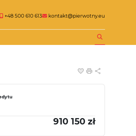
al link
cial link
Social link
+48 500 610 613
kontakt@pierwotny.eu
Dodaj do ulubiony
Drukuj
Udostępnij
redytu
910 150 zł