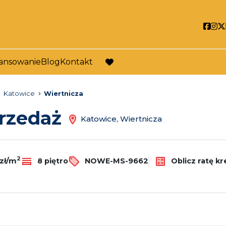
Soci
So
ansowanie
Blog
Kontakt
favorite
Katowice
Wiertnicza
przedaż
Katowice, Wiertnicza
2
zł/m
8 piętro
NOWE-MS-9662
Oblicz ratę k