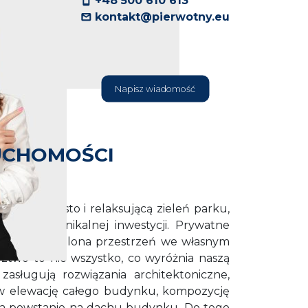
+48 500 610 613
kontakt@pierwotny.eu
Napisz wiadomość
UCHOMOŚCI
życiem miasto i relaksującą zieleń parku,
zęścią tej unikalnej inwestycji. Prywatne
 parterach zielona przestrzeń we własnym
dztwo to nie wszystko, co wyróżnia naszą
zasługują rozwiązania architektoniczne,
 elewację całego budynku, kompozycję
tóra powstanie na dachu budynku. Do tego