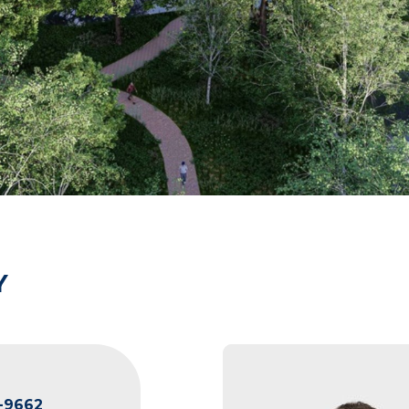
Y
-9662