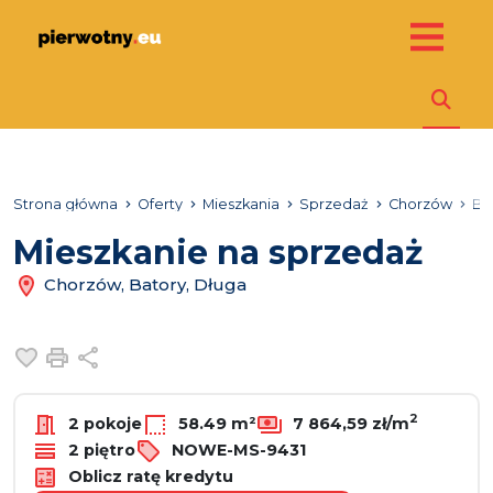
Strona główna
Oferty
Mieszkania
Sprzedaż
Chorzów
Ba
Mieszkanie na sprzedaż
Chorzów, Batory, Długa
Dodaj do ulubionych
Drukuj
Udostępnij
2
2 pokoje
58.49 m²
7 864,59 zł/m
2 piętro
NOWE-MS-9431
Oblicz ratę kredytu