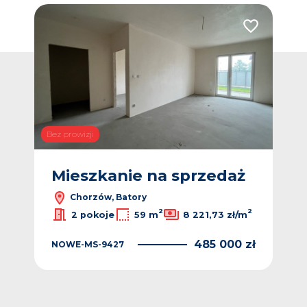
Dodaj do ulubionych
Dodaj do ulub
Bez prowizji
Bez p
ż
Mieszkanie na sprzedaż
M
Chorzów, Batory
2
2
2
/m
2 pokoje
59 m
8 221,73 zł/m
 zł
485 000 zł
NOWE-MS-9427
NO