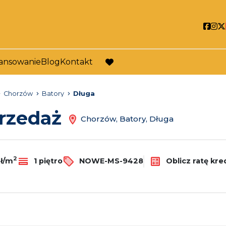
Soci
So
ansowanie
Blog
Kontakt
favorite
Chorzów
Batory
Długa
przedaż
Chorzów, Batory, Długa
2
zł/m
1 piętro
NOWE-MS-9428
Oblicz ratę kre