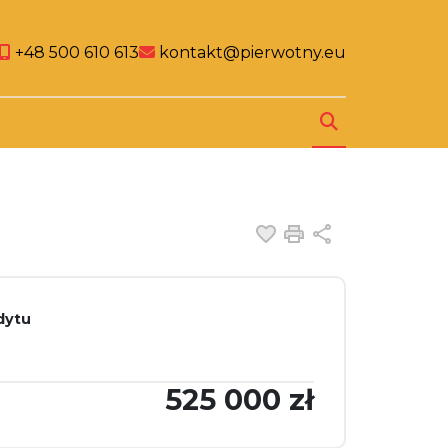
al link
cial link
Social link
+48 500 610 613
kontakt@pierwotny.eu
Dodaj do ulubiony
Drukuj
Udostępnij
dytu
525 000 zł