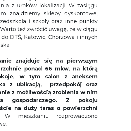
nia z uroków lokalizacji. W zasięgu
em znajdziemy sklepy dyskontowe,
rzedszkola i szkoły oraz inne punkty
Warto też zwrócić uwagę, że w ciągu
 do DTŚ, Katowic, Chorzowa i innych
ska.
anie znajduje się na pierwszym
erzchnie ponad 66 mkw, na którą
pokoje, w tym salon z
aneksem
nka z ubikacją, przedpokój oraz
nie z możliwością zrobienia w nim
nia gospodarczego.
Z pokoju
ście na duży taras
o powierzchni
.
W mieszkaniu rozprowadzono
we.