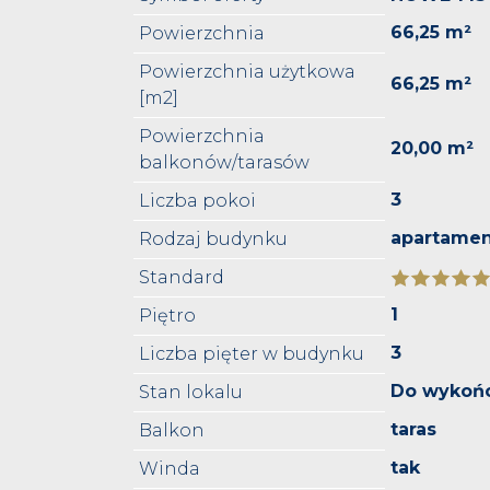
66,25 m²
Powierzchnia
Powierzchnia użytkowa
66,25 m²
[m2]
Powierzchnia
20,00 m²
balkonów/tarasów
3
Liczba pokoi
apartame
Rodzaj budynku
Standard
1
Piętro
3
Liczba pięter w budynku
Do wykoń
Stan lokalu
taras
Balkon
tak
Winda