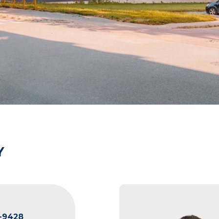
Y
-9428