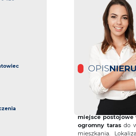
ntowiec
OPIS
NIER
Do sprzedaży całko
odbioru, w Chorzow
czenia
Każde z mieszkań 
miejsce postojowe
ogromny taras
do w
mieszkania. Lokali