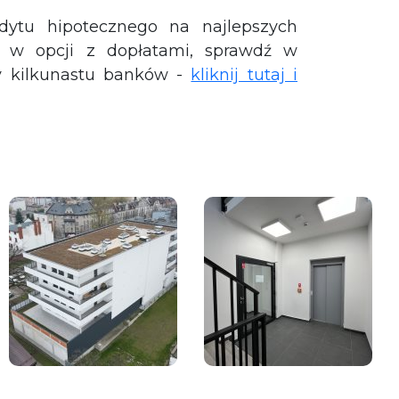
edytu hipotecznego na najlepszych
ż w opcji z dopłatami, sprawdź w
y kilkunastu banków -
kliknij tutaj i