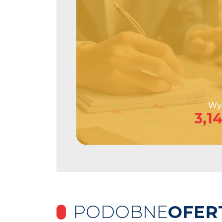
Wys
3,1
PODOBNE
OFER