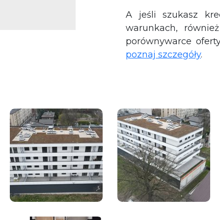
A jeśli szukasz kr
warunkach, równie
porównywarce ofert
poznaj szczegóły
.