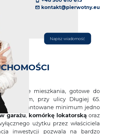
+48 500 610 613
kontakt@pierwotny.eu
Napisz wiadomość
UCHOMOŚCI
wicie nowe mieszkania, gotowe do
ie Batorym, przy ulicy Długiej 65.
ma
zagwarantowane minimum jedno
 w garażu
,
komórkę lokatorską
oraz
yłącznego użytku przez właściciela
zacja inwestycji pozwala na bardzo