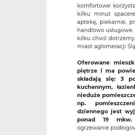
komfortowe korzysta
kilku minut spacer
aptekę, piekarnie, p
handlowo usługowe. 
kilku chwil dotrzemy
miast aglomeracji Ślą
Oferowane mieszk
piętrze i ma powi
składają się: 3 
kuchennym
, łazie
nieduże pomieszcze
np. pomieszcze
dziennego jest wyj
ponad 19 mkw
ogrzewanie podłogo