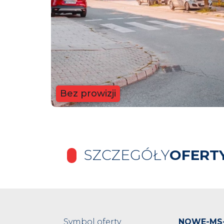
Bez prowizji
SZCZEGÓŁY
OFERT
Symbol oferty
NOWE-MS