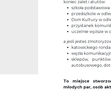
koniec zalet i atutów:
szkoła podstawowa w
przedszkole w odleg
Dom Kultury w odleg
przystanek komunikac
uczelnie wyższe w o
a jeśli jesteś zmotoryzo
katowickiego ronda 
węzła komunikacyjn
sklepów, punktó
autobusowego, dotr
To miejsce stworzo
młodych par, osób akt