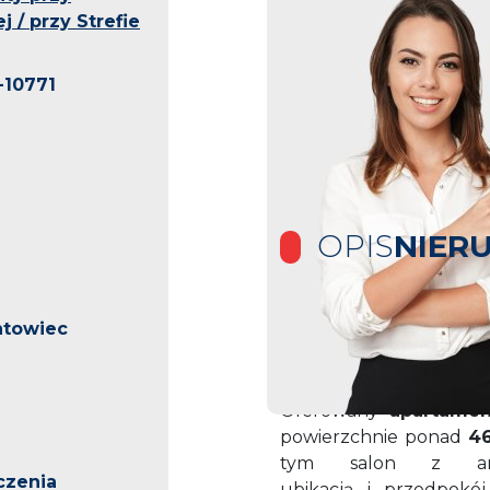
j / przy Strefie
10771
OPIS
NIER
ntowiec
Apartament Kopalnia
oraz Strefy Kultury
Oferowany
apartamen
powierzchnie ponad
4
tym salon z an
czenia
ubikacją i przedpokó