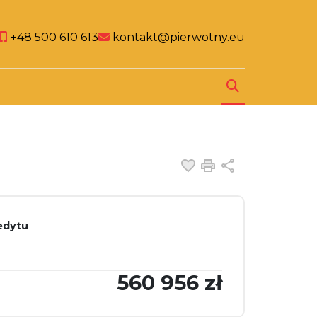
al link
cial link
Social link
+48 500 610 613
kontakt@pierwotny.eu
Dodaj do ulubiony
Drukuj
Udostępnij
edytu
560 956 zł