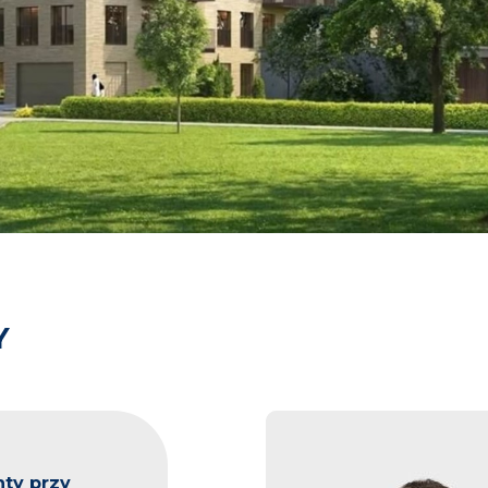
Y
ty przy