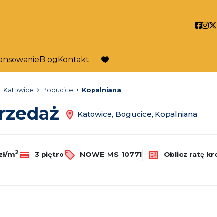
Soci
So
ansowanie
Blog
Kontakt
favorite
Katowice
Bogucice
Kopalniana
przedaż
Katowice, Bogucice, Kopalniana
2
zł/m
3 piętro
NOWE-MS-10771
Oblicz ratę kr