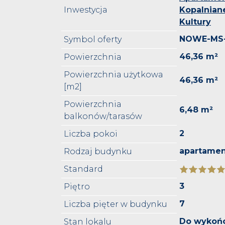
Inwestycja
Kopalniane
Kultury
NOWE-MS-
Symbol oferty
46,36 m²
Powierzchnia
Powierzchnia użytkowa
46,36 m²
[m2]
Powierzchnia
6,48 m²
balkonów/tarasów
2
Liczba pokoi
apartame
Rodzaj budynku
Standard
3
Piętro
7
Liczba pięter w budynku
Do wykoń
Stan lokalu