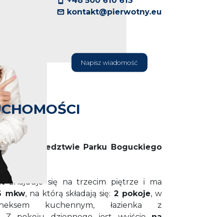
+48 500 610 613
kontakt@pierwotny.eu
Napisz wiadomość
UCHOMOŚCI
na – w sąsiedztwie Parku Boguckiego
t
znajduje się na trzecim piętrze i ma
6 mkw
, na którą składają się:
2 pokoje
, w
eksem kuchennym, łazienka z
j. Z pokoju dziennego jest wyjście
na