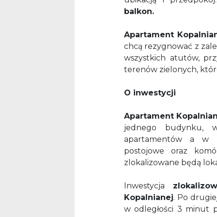
balkon.
Apartament Kopalni
chcą rezygnować z zalet
wszystkich atutów, prz
terenów zielonych, które
O inwestycji
Apartament Kopalnia
jednego budynku, w
apartamentów a w p
postojowe oraz komór
zlokalizowane będą lo
Inwestycja
zlokalizo
Kopalnianej
. Po drugie
w odległości 3 minut p