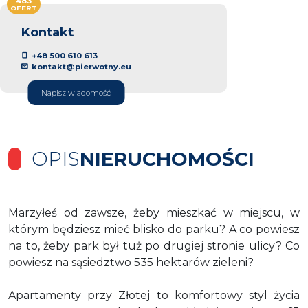
483
OFERT
Kontakt
+48 500 610 613
kontakt@pierwotny.eu
Napisz wiadomość
OPIS
NIERUCHOMOŚCI
Marzyłeś od zawsze, żeby mieszkać w miejscu, w
którym będziesz mieć blisko do parku? A co powiesz
na to, żeby park był tuż po drugiej stronie ulicy? Co
powiesz na sąsiedztwo 535 hektarów zieleni?
Apartamenty przy Złotej to komfortowy styl życia