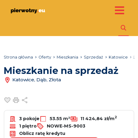
Strona główna
Oferty
Mieszkania
Sprzedaż
Katowice
D
Mieszkanie na sprzedaż
Katowice, Dąb, Złota
Dodaj do ulubionych
Drukuj
Udostępnij
2
3 pokoje
53.55 m²
11 424,84 zł/m
1 piętro
NOWE-MS-9003
Oblicz ratę kredytu