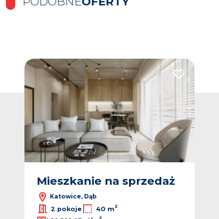
PODOBNE
OFERTY
Dodaj do ulubionych
Dodaj do ulub
ż
Mieszkanie na sprzedaż
M
Katowice, Dąb
2
2 pokoje
40 m
2