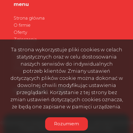
menu
Strona główna
O firmie
Oferty
Zgłoszenia
Ulubione
Ta strona wykorzystuje pliki cookies w celach
Blog
statystycznych oraz w celu dostosowania
Kontakt
naszych serwisów do indywidualnych
Rodo
potrzeb klientów. Zmiany ustawień
dotyczących plików cookie można dokonać w
dowolnej chwili modyfikując ustawienia
Facebook
Facebook
Facebook
social media
przeglądarki. Korzystanie z tej strony bez
zmian ustawień dotyczących cookies oznacza,
że będą one zapisane w pamięci urządzenia.
Oferty nowych mieszkań i domów na sprzedaż - pierwotny.eu © 2026
Rozumiem
Program dla biur nieruchomości
Galactica Virgo